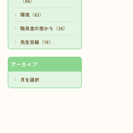
（96）
環境（63）
職員室の窓から（36）
先生目線（18）
アーカイブ